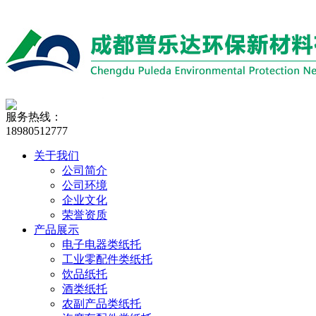
服务热线：
18980512777
关于我们
公司简介
公司环境
企业文化
荣誉资质
产品展示
电子电器类纸托
工业零配件类纸托
饮品纸托
酒类纸托
农副产品类纸托