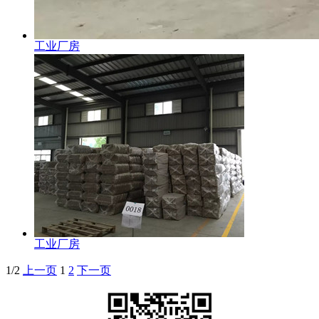
工业厂房
工业厂房
1/2
上一页
1
2
下一页