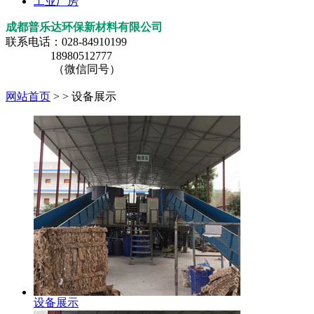
工业厂房
成都普乐达环保新材料有限公司
联系电话：028-84910199
18980512777
（微信同号）
网站首页
>
> 设备展示
设备展示