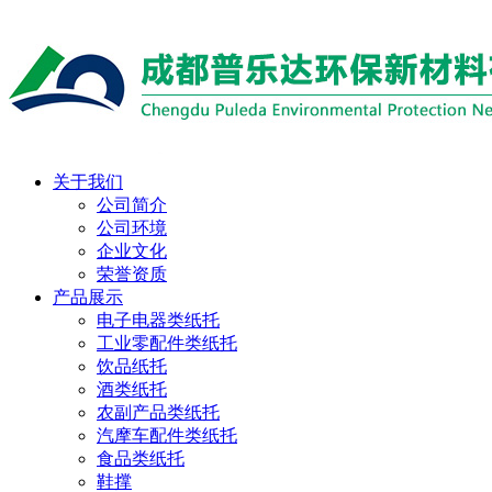
关于我们
公司简介
公司环境
企业文化
荣誉资质
产品展示
电子电器类纸托
工业零配件类纸托
饮品纸托
酒类纸托
农副产品类纸托
汽摩车配件类纸托
食品类纸托
鞋撑