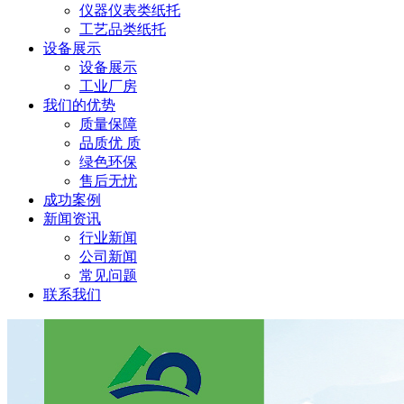
仪器仪表类纸托
工艺品类纸托
设备展示
设备展示
工业厂房
我们的优势
质量保障
品质优 质
绿色环保
售后无忧
成功案例
新闻资讯
行业新闻
公司新闻
常见问题
联系我们