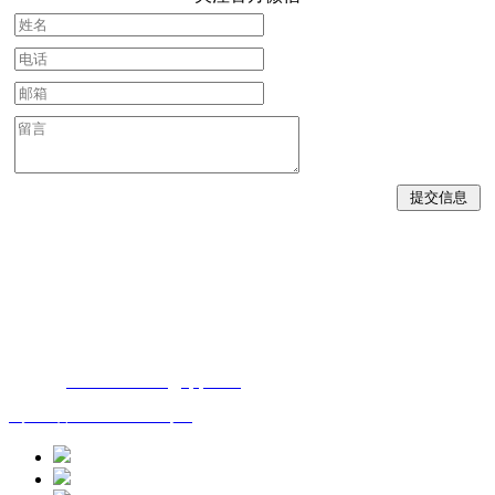
版权所有：成都普乐达环保新材料有限公司 地址：四川省
成都市金堂县淮口镇依山路3号
手机：15881065555 电话：028-84910199 传真：028-
84918007
邮箱：
3541346524@qq.com
蜀ICP备2021007713号-1