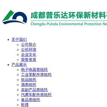
关于我们
公司简介
公司环境
企业文化
荣誉资质
产品展示
电子电器类纸托
工业零配件类纸托
饮品纸托
酒类纸托
农副产品类纸托
汽摩车配件类纸托
食品类纸托
鞋撑