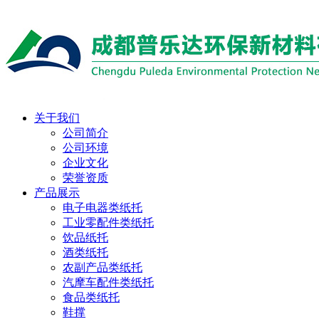
关于我们
公司简介
公司环境
企业文化
荣誉资质
产品展示
电子电器类纸托
工业零配件类纸托
饮品纸托
酒类纸托
农副产品类纸托
汽摩车配件类纸托
食品类纸托
鞋撑