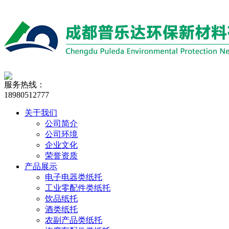
服务热线：
18980512777
关于我们
公司简介
公司环境
企业文化
荣誉资质
产品展示
电子电器类纸托
工业零配件类纸托
饮品纸托
酒类纸托
农副产品类纸托