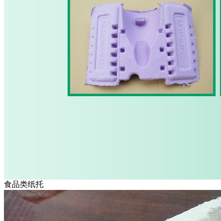
食品类纸托